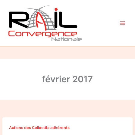
Aller
au
contenu
février 2017
Une
Actions des Collectifs adhérents
contribution
pour