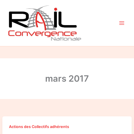
Aller
au
contenu
mars 2017
Compte-
Actions des Collectifs adhérents
rendu
de