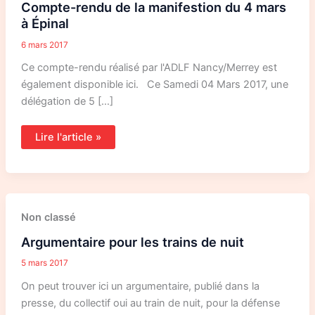
Compte-rendu de la manifestion du 4 mars
la
manifestion
à Épinal
du
4
6 mars 2017
mars
à
Épinal
Ce compte-rendu réalisé par l'ADLF Nancy/Merrey est
également disponible ici. Ce Samedi 04 Mars 2017, une
délégation de 5 […]
Lire l'article »
Argumentaire
Non classé
pour
les
Argumentaire pour les trains de nuit
trains
de
nuit
5 mars 2017
On peut trouver ici un argumentaire, publié dans la
presse, du collectif oui au train de nuit, pour la défense