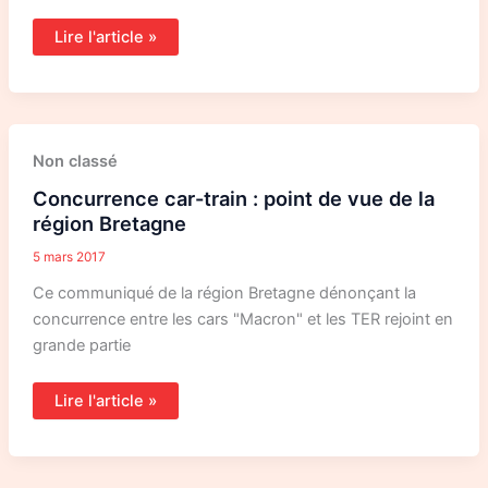
Lire l'article »
Concurrence
Non classé
car-
train
Concurrence car-train : point de vue de la
:
point
région Bretagne
de
vue
5 mars 2017
de
la
région
Ce communiqué de la région Bretagne dénonçant la
Bretagne
concurrence entre les cars "Macron" et les TER rejoint en
grande partie
Lire l'article »