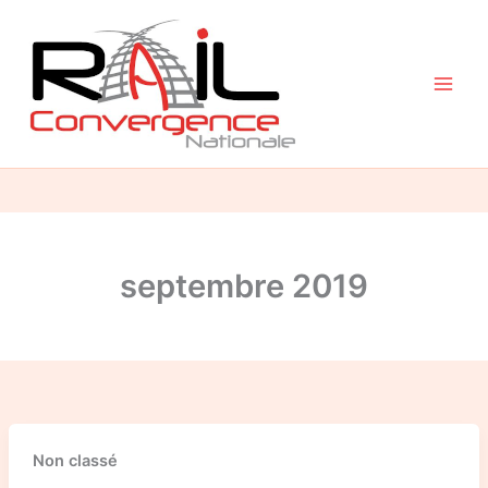
Aller
au
contenu
septembre 2019
L’Humanité
Non classé
dénonce
une