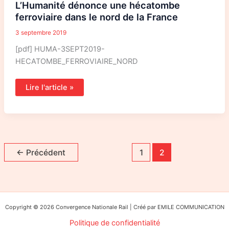
L’Humanité dénonce une hécatombe
hécatombe
ferroviaire
ferroviaire dans le nord de la France
dans
le
3 septembre 2019
nord
de
la
[pdf] HUMA-3SEPT2019-
France
HECATOMBE_FERROVIAIRE_NORD
Lire l'article »
←
Précédent
1
2
Copyright © 2026 Convergence Nationale Rail | Créé par EMILE COMMUNICATION
Politique de confidentialité