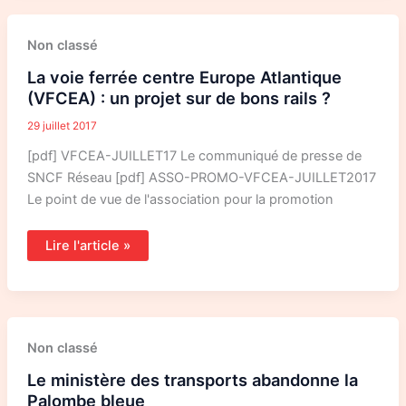
La
Non classé
voie
ferrée
La voie ferrée centre Europe Atlantique
centre
Europe
(VFCEA) : un projet sur de bons rails ?
Atlantique
(VFCEA)
29 juillet 2017
:
un
projet
[pdf] VFCEA-JUILLET17 Le communiqué de presse de
sur
SNCF Réseau [pdf] ASSO-PROMO-VFCEA-JUILLET2017
de
bons
Le point de vue de l'association pour la promotion
rails
?
Lire l'article »
Le
Non classé
ministère
des
Le ministère des transports abandonne la
transports
abandonne
Palombe bleue