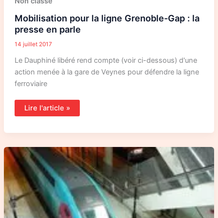
Non classé
pour
la
Mobilisation pour la ligne Grenoble-Gap : la
ligne
Grenoble-
presse en parle
Gap
:
14 juillet 2017
la
presse
en
Le Dauphiné libéré rend compte (voir ci-dessous) d'une
parle
action menée à la gare de Veynes pour défendre la ligne
ferroviaire
Lire l'article »
Une
analyse
du
démantèlement
du
rail
public