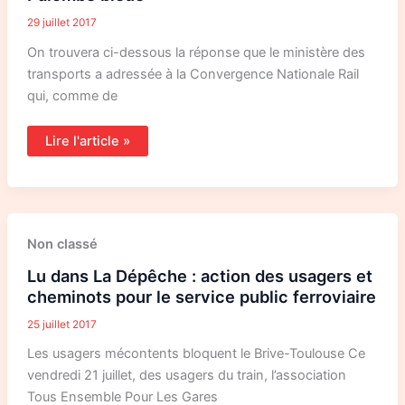
la
Palombe
29 juillet 2017
bleue
On trouvera ci-dessous la réponse que le ministère des
transports a adressée à la Convergence Nationale Rail
qui, comme de
Lire l'article »
Lu
Non classé
dans
La
Lu dans La Dépêche : action des usagers et
Dépêche
:
cheminots pour le service public ferroviaire
action
des
25 juillet 2017
usagers
et
cheminots
Les usagers mécontents bloquent le Brive-Toulouse Ce
pour
vendredi 21 juillet, des usagers du train, l’association
le
service
Tous Ensemble Pour Les Gares
public