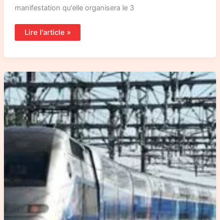
manifestation qu'elle organisera le 3
Lire l'article »
Lu
dans
les
médias
:
sur
la
ligne
Poitiers-
Limoges