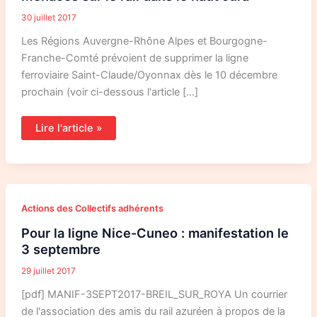
30 juillet 2017
Les Régions Auvergne-Rhône Alpes et Bourgogne-
Franche-Comté prévoient de supprimer la ligne
ferroviaire Saint-Claude/Oyonnax dès le 10 décembre
prochain (voir ci-dessous l'article […]
Lire l'article »
Pour
Actions des Collectifs adhérents
la
ligne
Pour la ligne Nice-Cuneo : manifestation le
Nice-
Cuneo
3 septembre
:
manifestation
29 juillet 2017
le
3
septembre
[pdf] MANIF-3SEPT2017-BREIL_SUR_ROYA Un courrier
de l'association des amis du rail azuréen à propos de la