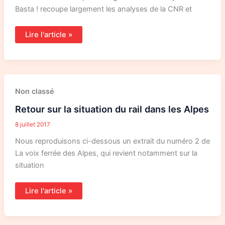
Basta ! recoupe largement les analyses de la CNR et
Lire l'article »
Retour
Non classé
sur
la
Retour sur la situation du rail dans les Alpes
situation
du
rail
8 juillet 2017
dans
les
Nous reproduisons ci-dessous un extrait du numéro 2 de
Alpes
La voix ferrée des Alpes, qui revient notamment sur la
situation
Lire l'article »