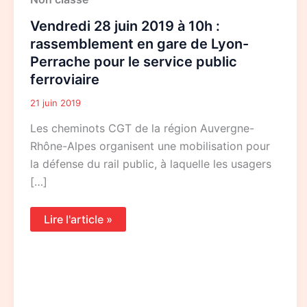
28
juin
Vendredi 28 juin 2019 à 10h :
2019
à
rassemblement en gare de Lyon-
10h
Perrache pour le service public
:
rassemblement
ferroviaire
en
gare
21 juin 2019
de
Lyon-
Perrache
Les cheminots CGT de la région Auvergne-
pour
Rhône-Alpes organisent une mobilisation pour
le
service
la défense du rail public, à laquelle les usagers
public
ferroviaire
[…]
Lire l'article »