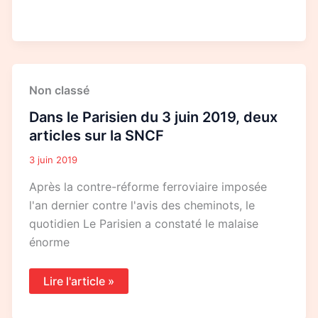
Dans
Non classé
le
Parisien
Dans le Parisien du 3 juin 2019, deux
du
3
articles sur la SNCF
juin
2019,
3 juin 2019
deux
articles
Après la contre-réforme ferroviaire imposée
sur
la
l'an dernier contre l'avis des cheminots, le
SNCF
quotidien Le Parisien a constaté le malaise
énorme
Lire l'article »