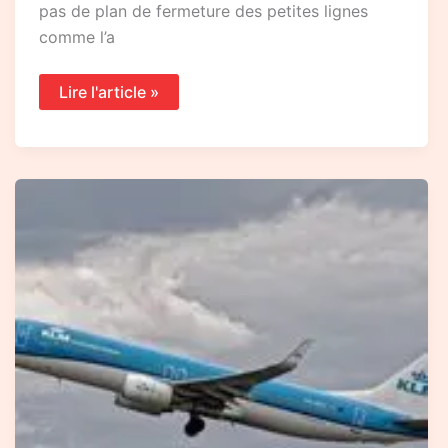
pas de plan de fermeture des petites lignes
comme l’a
Lire l'article »
Lu
sur
Reporterre
:
la
proposition
de
loi
de
député-
e-
s
pour
bannir
l’avion
au
profit