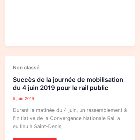
Succès
Non classé
de
la
Succès de la journée de mobilisation
journée
de
du 4 juin 2019 pour le rail public
mobilisation
du
5 juin 2019
4
juin
Durant la matinée du 4 juin, un rassemblement à
2019
pour
l'initiative de la Convergence Nationale Rail a
le
rail
eu lieu à Saint-Denis,
public