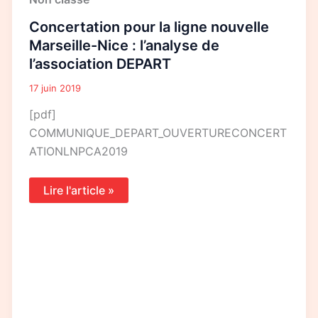
pour
la
Concertation pour la ligne nouvelle
ligne
nouvelle
Marseille-Nice : l’analyse de
Marseille-
l’association DEPART
Nice
:
l’analyse
17 juin 2019
de
l’association
[pdf]
DEPART
COMMUNIQUE_DEPART_OUVERTURECONCERT
ATIONLNPCA2019
Lire l'article »