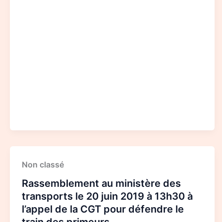
Rassemblement
Non classé
au
ministère
Rassemblement au ministère des
des
transports
transports le 20 juin 2019 à 13h30 à
le
l’appel de la CGT pour défendre le
20
juin