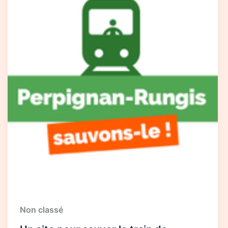
pour
sauver
le
train
de
marchandises
Perpignan-
Rungis
Non classé