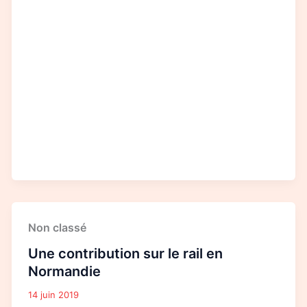
Une
Non classé
contribution
sur
Une contribution sur le rail en
le
rail
Normandie
en
Normandie
14 juin 2019