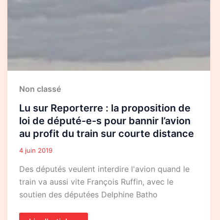
du
train
sur
courte
distance
Non classé
Lu sur Reporterre : la proposition de
loi de député-e-s pour bannir l’avion
au profit du train sur courte distance
4 juin 2019
Des députés veulent interdire l'avion quand le
train va aussi vite François Ruffin, avec le
soutien des députées Delphine Batho