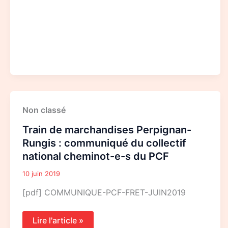
Train
Non classé
de
marchandises
Train de marchandises Perpignan-
Perpignan-
Rungis
Rungis : communiqué du collectif
:
national cheminot-e-s du PCF
communiqué
du
collectif
10 juin 2019
national
cheminot-
[pdf] COMMUNIQUE-PCF-FRET-JUIN2019
e-
s
du
Lire l'article »
PCF