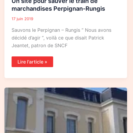
Un site pour sauver le train de
marchandises Perpignan-Rungis
17 juin 2019
Sauvons le Perpignan – Rungis ” Nous avons
décidé d’agir “, voilà ce que disait Patrick
Jeantet, patron de SNCF
Lire l'article »
“Petites”
lignes
ferroviaires
:
l’enquête
de
France
Inter