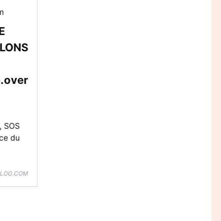
E
LLONS
.over
e, SOS
ce du
BLOG.COM