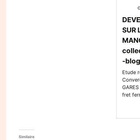
DEVE
SUR 
MAN
coll
-blo
Etude r
Converg
GARES e
fret fer
Similaire