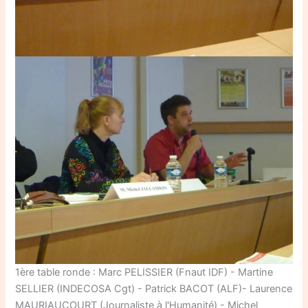
1ère table ronde : Marc PELISSIER (Fnaut IDF) - Martine
SELLIER (INDECOSA Cgt) - Patrick BACOT (ALF)- Laurence
MAURIAUCOURT (Journaliste à l'Humanité) - Michel