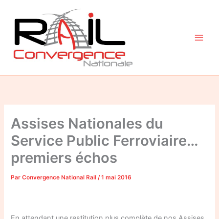
Aller
au
contenu
Assises Nationales du
Service Public Ferroviaire…
premiers échos
Par
Convergence National Rail
/
1 mai 2016
En attendant une restitution plus complète de nos Assises,