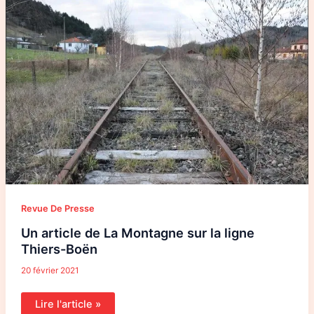
de
La
Montagne
sur
la
ligne
Thiers-
Boën
Revue De Presse
Un article de La Montagne sur la ligne
Thiers-Boën
20 février 2021
Lire l'article »