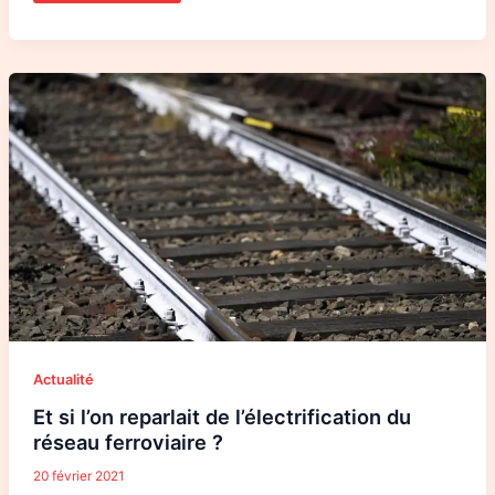
Et
si
l’on
reparlait
de
l’électrification
du
réseau
ferroviaire
?
Actualité
Et si l’on reparlait de l’électrification du
réseau ferroviaire ?
20 février 2021