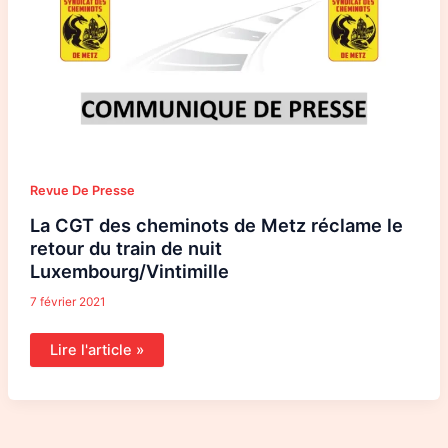
réclame
le
retour
du
train
de
nuit
Luxembourg/Vintimille
Revue De Presse
La CGT des cheminots de Metz réclame le
retour du train de nuit
Luxembourg/Vintimille
7 février 2021
Lire l'article »