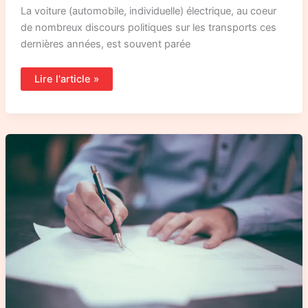
La voiture (automobile, individuelle) électrique, au coeur
de nombreux discours politiques sur les transports ces
dernières années, est souvent parée
Lire l'article »
Un
courrier
de
la
CNR
à
la
région
Occitanie