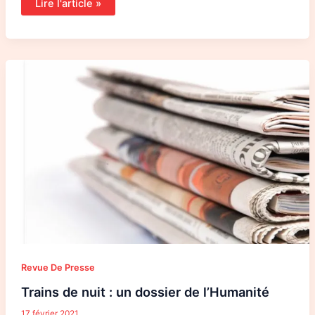
Lire l'article »
Trains
de
nuit
:
un
dossier
de
l’Humanité
Revue De Presse
Trains de nuit : un dossier de l’Humanité
17 février 2021