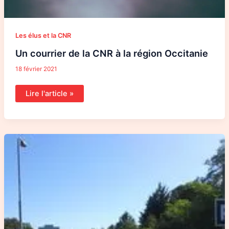
Les élus et la CNR
Un courrier de la CNR à la région Occitanie
18 février 2021
Lire l'article »
Un
article
sur
le
fret
ferroviaire
autour
de
Montluçon