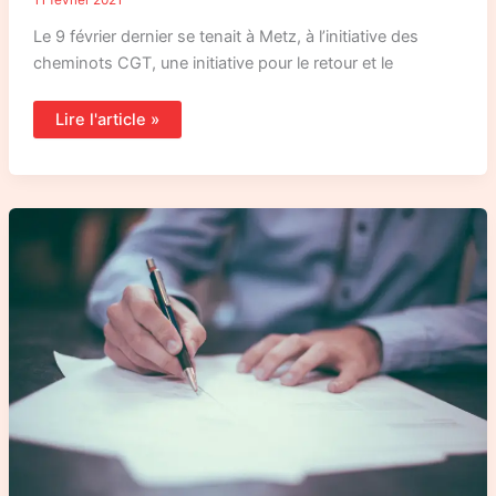
11 février 2021
Le 9 février dernier se tenait à Metz, à l’initiative des
cheminots CGT, une initiative pour le retour et le
Lire l'article »
Fret
ferroviaire
en
Normandie
:
un
courrier
de
la
CNR