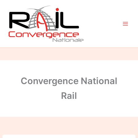
Aller
au
contenu
Convergence National
Rail
Le