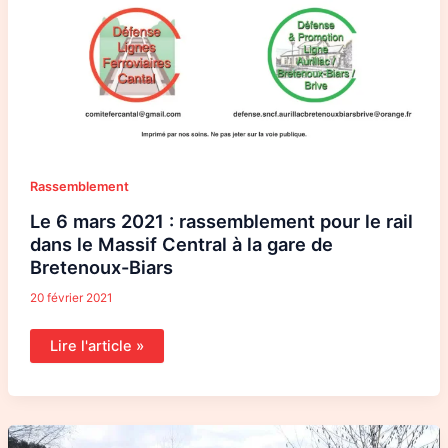
Rassemblement
Le 6 mars 2021 : rassemblement pour le rail
dans le Massif Central à la gare de
Bretenoux-Biars
20 février 2021
Lire l'article »
Un
article