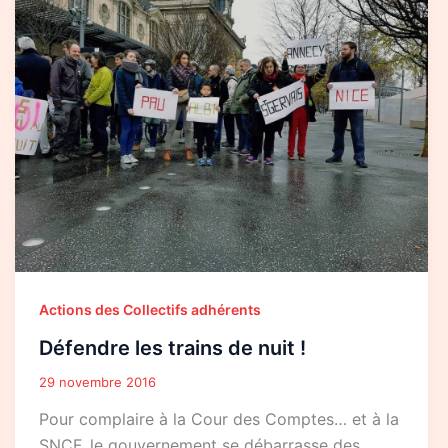
trains
de
nuit
!
Actions des Collectifs adhérents
Défendre les trains de nuit !
29 novembre 2016
Pour complaire à la Cour des Comptes… et à la
SNCF, le gouvernement se débarrasse des