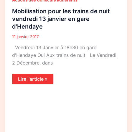
pour
les
Mobilisation pour les trains de nuit
trains
de
vendredi 13 janvier en gare
nuit
d’Hendaye
vendredi
13
janvier
11 janvier 2017
en
gare
Vendredi 13 Janvier à 18h30 en gare
d’Hendaye
d'Hendaye Oui Aux trains de nuit Le Vendredi
2 Décembre, dans
Lire l'article »