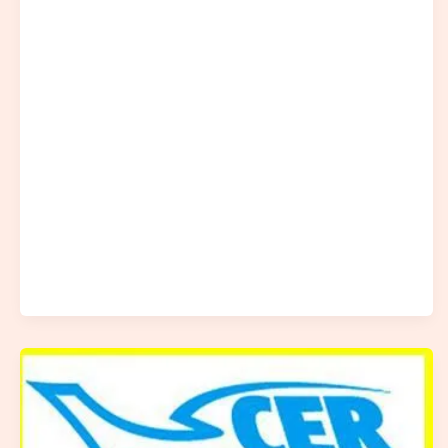
Version
Normande
des
Assises
du
Service