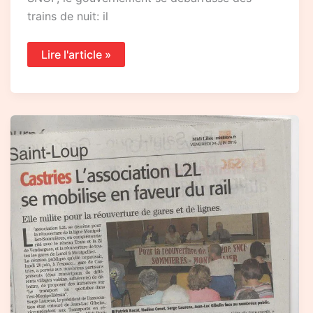
trains de nuit: il
Lire l'article »
ASSISES
NATIONALES
….
la
restitution
…
les
luttes!
!