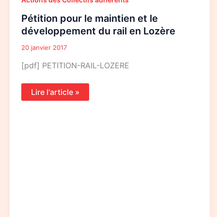
pour
le
Pétition pour le maintien et le
maintien
et
développement du rail en Lozère
le
développement
20 janvier 2017
du
rail
[pdf] PETITION-RAIL-LOZERE
en
Lozère
Lire l'article »