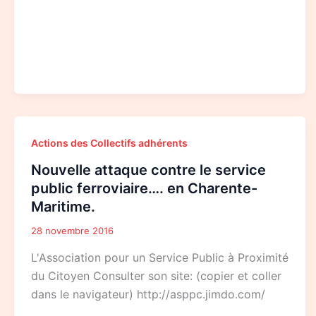
Nouvelle
Actions des Collectifs adhérents
attaque
contre
Nouvelle attaque contre le service
le
service
public ferroviaire…. en Charente-
public
Maritime.
ferroviaire….
en
Charente-
28 novembre 2016
Maritime.
L'Association pour un Service Public à Proximité
du Citoyen Consulter son site: (copier et coller
dans le navigateur) http://asppc.jimdo.com/