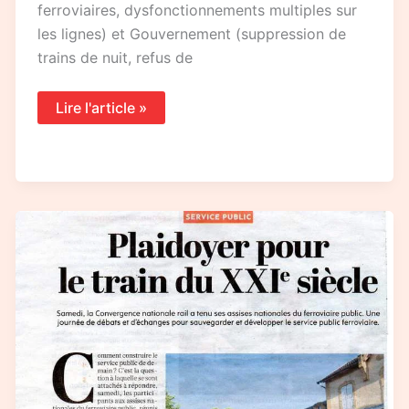
ferroviaires, dysfonctionnements multiples sur
les lignes) et Gouvernement (suppression de
trains de nuit, refus de
Lire l'article »
Assises
Nationales
du
Service
public
Ferroviaire…
les
luttes
continuent