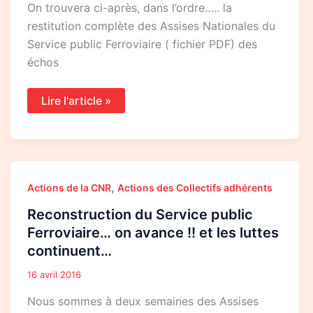
On trouvera ci-après, dans l’ordre….. la
restitution complète des Assises Nationales du
Service public Ferroviaire ( fichier PDF) des
échos
Lire l'article »
Reconstruction
,
Actions de la CNR
Actions des Collectifs adhérents
du
Service
Reconstruction du Service public
public
Ferroviaire…
Ferroviaire… on avance !! et les luttes
on
continuent…
avance
!!
et
16 avril 2016
les
luttes
Nous sommes à deux semaines des Assises
continuent…