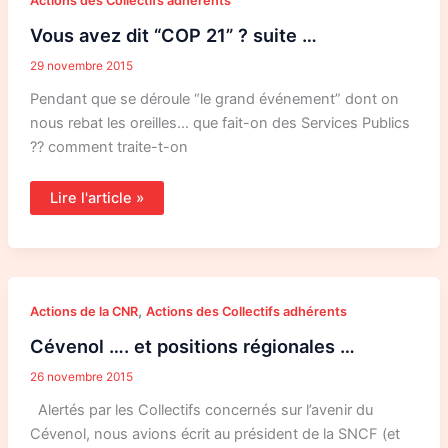
Actions des Collectifs adhérents
avez
dit
Vous avez dit “COP 21” ? suite …
“COP
21”
?
29 novembre 2015
suite
…
Pendant que se déroule “le grand événement” dont on
nous rebat les oreilles… que fait-on des Services Publics
?? comment traite-t-on
Lire l'article »
Cévenol
,
Actions de la CNR
Actions des Collectifs adhérents
….
et
Cévenol …. et positions régionales …
positions
régionales
…
26 novembre 2015
Alertés par les Collectifs concernés sur l’avenir du
Cévenol, nous avions écrit au président de la SNCF (et