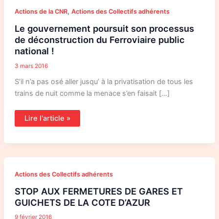
Le
,
Actions de la CNR
Actions des Collectifs adhérents
gouvernement
poursuit
Le gouvernement poursuit son processus
son
processus
de déconstruction du Ferroviaire public
de
déconstruction
national !
du
Ferroviaire
3 mars 2016
public
national
S’il n’a pas osé aller jusqu’ à la privatisation de tous les
!
trains de nuit comme la menace s’en faisait […]
Lire l'article »
STOP
Actions des Collectifs adhérents
AUX
FERMETURES
STOP AUX FERMETURES DE GARES ET
DE
GARES
GUICHETS DE LA COTE D’AZUR
ET
GUICHETS
9 février 2016
DE