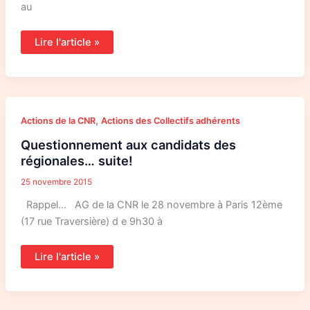
au
Lire l'article »
Questionnement
,
Actions de la CNR
Actions des Collectifs adhérents
aux
candidats
Questionnement aux candidats des
des
régionales…
régionales… suite!
suite!
25 novembre 2015
Rappel… AG de la CNR le 28 novembre à Paris 12ème
(17 rue Traversière) d e 9h30 à
Lire l'article »