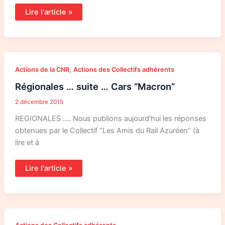
Lire l'article »
Régionales
,
Actions de la CNR
Actions des Collectifs adhérents
…
suite
Régionales … suite … Cars “Macron”
…
Cars
“Macron”
2 décembre 2015
REGIONALES …. Nous publions aujourd’hui les réponses
obtenues par le Collectif “Les Amis du Rail Azuréen” (à
lire et à
Lire l'article »
Vous