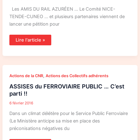
LA
COTE
Les AMIS DU RAIL AZURÉEN … Le Comité NICE-
D’AZUR
TENDE-CUNEO … et plusieurs partenaires viennent de
lancer une pétition pour
Lire l'article »
ASSISES
,
Actions de la CNR
Actions des Collectifs adhérents
du
FERROVIAIRE
ASSISES du FERROVIAIRE PUBLIC … C’est
PUBLIC
…
parti !!
C’est
parti
6 février 2016
!!
Dans un climat délétère pour le Service Public Ferroviaire
(Le Ministère anticipe sa mise en place des
préconisations négatives du