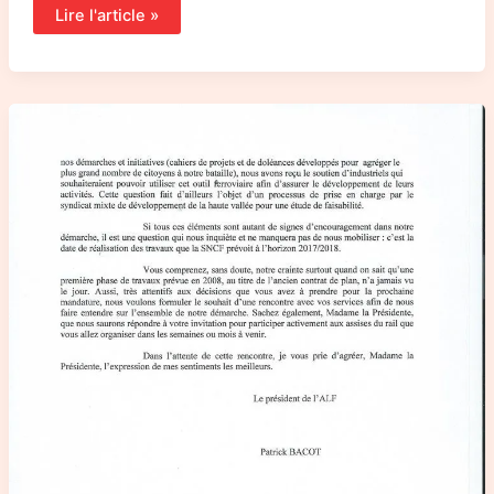
Lire l'article »
Cap
au
Sud
!!!