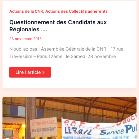
Questionnement
,
Actions de la CNR
Actions des Collectifs adhérents
des
Candidats
Questionnement des Candidats aux
aux
Régionales
Régionales ….
….
23 novembre 2015
N’oubliez pas ! Assemblée Géénrale de la CNR – 17 rue
Traversière – Paris 12ème le Samedi 28 novembre
Lire l'article »
Les
luttes
continuent….