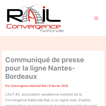
Aller
au
contenu
Communiqué de presse
pour la ligne Nantes-
Bordeaux
Par
Convergence National Rail
/
6 février 2018
L'AUT 85, association vendéenne membre de la
Convergence Nationale Rail, a co-signé avec d'autres
organisations le communiqué de presse que l'on trouvera