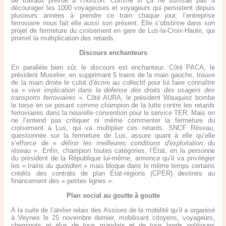
de travaux prévue à l’horizon. Comme si ça ne suffisait pas à
décourager les 1000 voyageuses et voyageurs qui persistent depuis
plusieurs années à prendre ce train chaque jour, l’entreprise
ferroviaire nous fait elle aussi son présent. Elle s’obstinne dans son
projet de fermeture du croisement en gare de Lus-la-Croix-Haute, qui
promet la multiplication des retards.
Discours enchanteurs
En parallèle bien sûr, le discours est enchanteur. Côté PACA, le
président Muselier, en supprimant 5 trains de la main gauche, trouve
de la main droite le culot d’écrire au collectif pour lui faire connaître
sa «
vive implication dans la défense des droits des usagers des
transports ferroviaires
». Côté AURA, le président Wauquiez bombe
le torse en se posant comme champion de la lutte contre les retards
ferroviaires dans la nouvelle convention pour le service TER. Mais on
ne l’entend pas critiquer ni même commenter la fermeture du
croisement à Lus, qui va multiplier ces retards. SNCF Réseau,
questionnée sur la fermeture de Lus, assure quant à elle qu’elle
s’efforce de «
définir les meilleures conditions d'exploitation du
réseau
». Enfin, champion toutes catégories, l’État, en la personne
du président de la République lui-même, annonce qu’il va privilégier
les «
trains du quotidien
» mais bloque dans le même temps certains
crédits des contrats de plan État-régions (CPER) destinés au
financement des « petites lignes ».
Plan social au goutte à goutte
A la suite de l’atelier relais des Assises de la mobilité qu’il a organisé
à Veynes le 25 novembre dernier, mobilisant citoyens, voyageurs,
cheminots et élus de tous mandats et de tous bords politiques