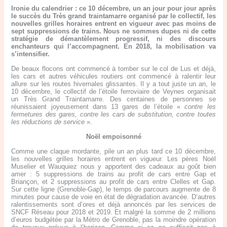
Ironie du calendrier : ce 10 décembre, un an jour pour jour après
le succès du Très grand traintamarre organisé par le collectif, les
nouvelles grilles horaires entrent en vigueur avec pas moins de
sept suppressions de trains. Nous ne sommes dupes ni de cette
stratégie de démantèlement progressif, ni des discours
enchanteurs qui l’accompagnent. En 2018, la mobilisation va
s’intensifier.
De beaux flocons ont commencé à tomber sur le col de Lus et déjà,
les cars et autres véhicules routiers ont commencé à ralentir leur
allure sur les routes hivernales glissantes. Il y a tout juste un an, le
10 décembre, le collectif de l’étoile ferroviaire de Veynes organisait
un Très Grand Traintamarre. Des centaines de personnes se
réunissaient joyeusement dans 13 gares de l’étoile «
contre les
fermetures des gares, contre les cars de substitution, contre toutes
les réductions de service
».
Noël empoisonné
Comme une claque mordante, pile un an plus tard ce 10 décembre,
les nouvelles grilles horaires entrent en vigueur. Les pères Noël
Muselier et Wauquiez nous y apportent des cadeaux au goût bien
amer : 5 suppressions de trains au profit de cars entre Gap et
Briançon, et 2 suppressions au profit de cars entre Clelles et Gap.
Sur cette ligne (Grenoble-Gap), le temps de parcours augmente de 8
minutes pour cause de voie en état de dégradation avancée. D’autres
ralentissements sont d’ores et déjà annoncés par les services de
SNCF Réseau pour 2018 et 2019. Et malgré la somme de 2 millions
d’euros budgétée par la Métro de Grenoble, pas la moindre opération