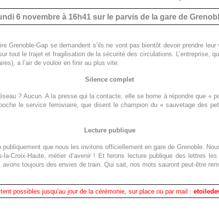
undi 6 novembre à 16h41 sur le parvis de la gare de Grenob
viaire Grenoble-Gap se demandent s’ils ne vont pas bientôt devoir prendre leu
 tout le trajet et fragilisation de la sécurité des circulations. L’entreprise, q
), a l’air de vouloir en finir au plus vite.
Silence complet
seau ? Aucun. A la presse qui la contacte, elle se borne à répondre que « pour
 poche le service ferroviaire, que disent le champion du « sauvetage des pe
Lecture publique
n publiquement que nous les invitons officiellement en gare de Grenoble.
Nou
la-Croix-Haute, métier d’avenir !
Et ferons lecture publique des lettres le
, avons
toujours des envies de train
.
Qui sait, nos mots sauront peut-être reme
tent possibles jusqu’au jour de la cérémonie, sur place ou par mail :
etoiled