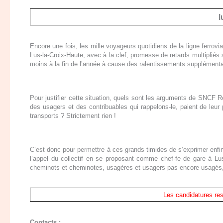
l
Encore une fois, les mille voyageurs quotidiens de la ligne ferro
Lus-la-Croix-Haute, avec à la clef, promesse de retards multipliés sur
moins à la fin de l’année à cause des ralentissements supplémentaires
Pour justifier cette situation, quels sont les arguments de SNCF Ré
des usagers et des contribuables qui rappelons-le, paient de leur
transports ? Strictement rien !
C’est donc pour permettre à ces grands timides de s’exprimer enfi
l’appel du
collectif
en
se propos
ant
comme
chef-
fe
de gare à Lus-
cheminots et cheminotes, usagères et usagers pas encore usag
é
s
Les c
andidatures res
Contacts :