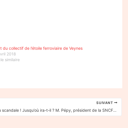
t du collectif de l’étoile ferroviaire de Veynes
vril 2018
cle similaire
SUIVANT
Un nouveau scandale ! Jusqu’où ira-t-il ? M. Pépy, président de la SNCF et fossoyeur du train !