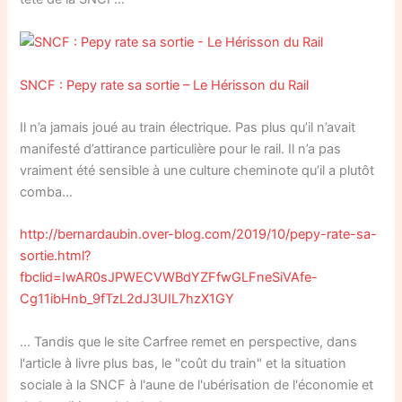
SNCF : Pepy rate sa sortie – Le Hérisson du Rail
Il n’a jamais joué au train électrique. Pas plus qu’il n’avait
manifesté d’attirance particulière pour le rail. Il n’a pas
vraiment été sensible à une culture cheminote qu’il a plutôt
comba…
http://bernardaubin.over-blog.com/2019/10/pepy-rate-sa-
sortie.html?
fbclid=IwAR0sJPWECVWBdYZFfwGLFneSiVAfe-
Cg11ibHnb_9fTzL2dJ3UIL7hzX1GY
… Tandis que le site Carfree remet en perspective, dans
l'article à livre plus bas, le "coût du train" et la situation
sociale à la SNCF à l'aune de l'ubérisation de l'économie et