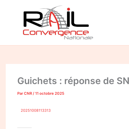
Aller
au
contenu
Guichets : réponse de SN
Par
CNR
/
11 octobre 2025
20251008113313