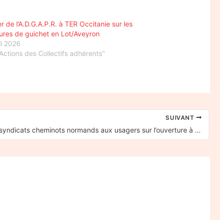
r de l’A.D.G.A.P.R. à TER Occitanie sur les
ures de guichet en Lot/Aveyron
il 2026
Actions des Collectifs adhérents"
SUIVANT
Tracts des syndicats cheminots normands aux usagers sur l’ouverture à la concurrence