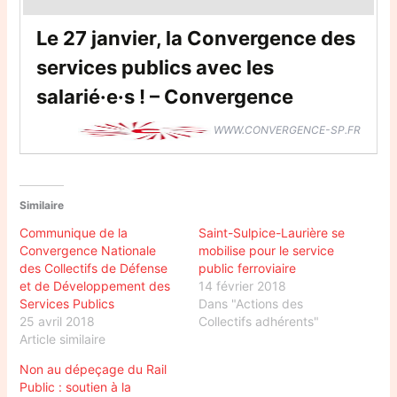
Le 27 janvier, la Convergence des
services publics avec les
salarié·e·s ! – Convergence
WWW.CONVERGENCE-SP.FR
Similaire
Communique de la
Saint-Sulpice-Laurière se
Convergence Nationale
mobilise pour le service
des Collectifs de Défense
public ferroviaire
et de Développement des
14 février 2018
Services Publics
Dans "Actions des
25 avril 2018
Collectifs adhérents"
Article similaire
Non au dépeçage du Rail
Public : soutien à la