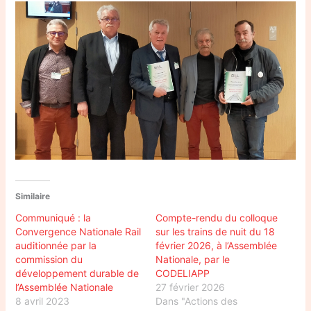
Similaire
Communiqué : la
Compte-rendu du colloque
Convergence Nationale Rail
sur les trains de nuit du 18
auditionnée par la
février 2026, à l’Assemblée
commission du
Nationale, par le
développement durable de
CODELIAPP
l’Assemblée Nationale
27 février 2026
8 avril 2023
Dans "Actions des