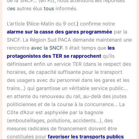
de la SNCF… (en PJ), nous attendons
l
es réponses
d
es
autres élus
tous
informés.
L’article
(
Nice-Matin du 9 oct.
)
confirme notre
alarme sur la casse des gares programmée
par la
SNCF. La Région Sud PACA demande maintenant une
rencontre
avec la SNCF
. Il était temps que
les
protagonistes des TER se rapprochent
qu’ils
définissent enfin un service TER (dans le respect des
horaires, de capacité suffisante pour le transport
des usagers avec du personnel dans les gares et les
trains…) qui garantisse un véritable service public…
en attente du renouveau du rail, au-delà des joutes
politiciennes et de la course à la concurrence… La
Côte d’Azur est asphyxiée par la bagnole
(embouteillages, pollutions, accidents…), des
mesures radicales de financement doivent être
constituées pour
favoriser les transports publics