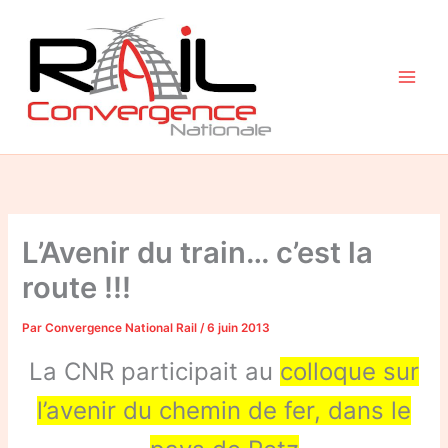
Aller
au
contenu
L’Avenir du train… c’est la
route !!!
Par
Convergence National Rail
/
6 juin 2013
La CNR participait au
colloque sur
l’avenir du chemin de fer, dans le