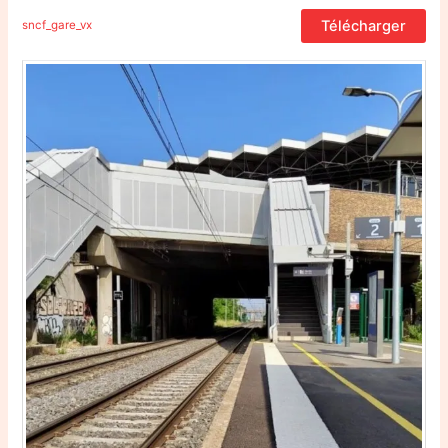
Télécharger
sncf_gare_vx