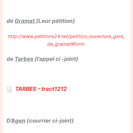
de
Gramat (
Leur pétition)
http://www.petitions24.net/petition_ouverture_gare_
de_gramat#form
de
Tarbes
(l’appel ci -joint)
TARBES – tract1212
D’
Agen
(courrier ci-joint)