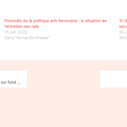
Poursuite de la politique anti-ferroviaire : la situation de
31 
l’entretien des rails
serv
15 juin 2022
30 
Dans "Revue De Presse"
Arti
Réforme prévue de la SNCF : le PCF dénonce une privatisation sur fond d’autoritarisme