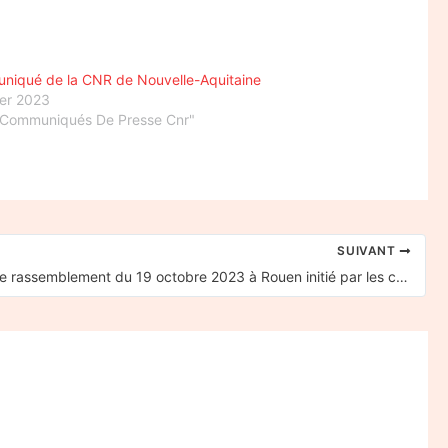
iqué de la CNR de Nouvelle-Aquitaine
ier 2023
"Communiqués De Presse Cnr"
SUIVANT
Retour sur le rassemblement du 19 octobre 2023 à Rouen initié par les cheminots CGT contre l’ouverture à la concurrence