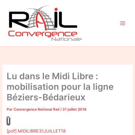
Aller
au
contenu
Lu dans le Midi Libre :
mobilisation pour la ligne
Béziers-Bédarieux
Par
Convergence National Rail
/
31 juillet 2018
[pdf] MIDILIBRE31JUILLET18