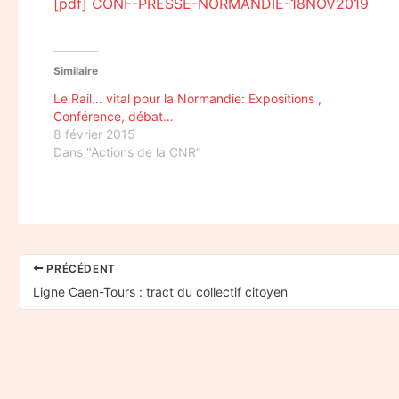
[pdf] CONF-PRESSE-NORMANDIE-18NOV2019
Similaire
Le Rail… vital pour la Normandie: Expositions ,
Conférence, débat…
8 février 2015
Dans "Actions de la CNR"
PRÉCÉDENT
Ligne Caen-Tours : tract du collectif citoyen