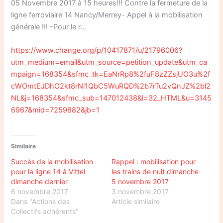
05 Novembre 2017 à 15 heures!!! Contre la fermeture de la
ligne ferroviaire 14 Nancy/Merrey- Appel à la mobilisation
générale !!! -Pour le r…
https://www.change.org/p/10417871/u/21796006?
utm_medium=email&utm_source=petition_update&utm_ca
mpaign=168354&sfmc_tk=EaNrRp8%2fuF8zZZsjUO3u%2f
cWOmtEJDhO2kt8rNi1QbC5WuRQD%2b7rTu2vQnJZ%2bl2
NL&j=168354&sfmc_sub=147012438&l=32_HTML&u=3145
6967&mid=7259882&jb=1
Similaire
Succès de la mobilisation
Rappel : mobilisation pour
pour la ligne 14 à Vittel
les trains de nuit dimanche
dimanche dernier
5 novembre 2017
6 novembre 2017
3 novembre 2017
Dans "Actions des
Article similaire
Collectifs adhérents"