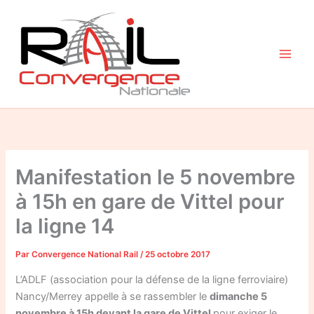
Aller
au
contenu
Manifestation le 5 novembre
à 15h en gare de Vittel pour
la ligne 14
Par
Convergence National Rail
/
25 octobre 2017
L’ADLF (association pour la défense de la ligne ferroviaire)
Nancy/Merrey appelle à se rassembler le
dimanche 5
novembre à 15h devant la gare de Vittel
pour exiger le