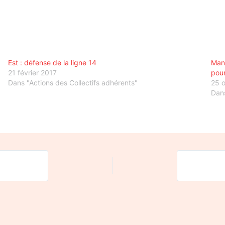
Est : défense de la ligne 14
Mani
21 février 2017
pour
Dans "Actions des Collectifs adhérents"
25 
Dans