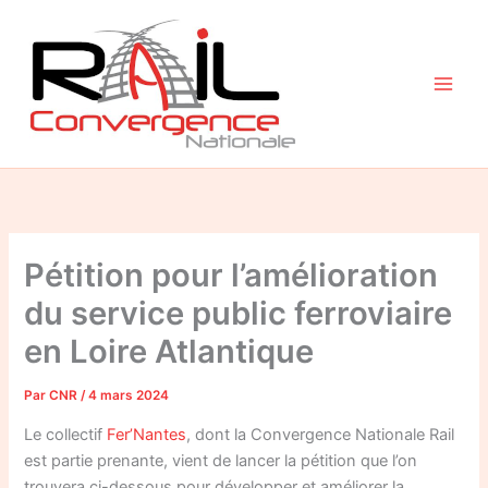
Aller
au
contenu
Pétition pour l’amélioration
du service public ferroviaire
en Loire Atlantique
Par
CNR
/
4 mars 2024
Le collectif
Fer’Nantes
, dont la Convergence Nationale Rail
est partie prenante, vient de lancer la pétition que l’on
trouvera ci-dessous pour développer et améliorer la