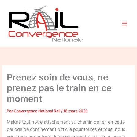
Aller
au
contenu
Prenez soin de vous, ne
prenez pas le train en ce
moment
Par
Convergence National Rail
/
18 mars 2020
Malgré tout notre attachement au chemin de fer, en cette
période de confinement difficile pour toutes et tous, nous
vous recommandons de ne pas prendre le train, ni aucun