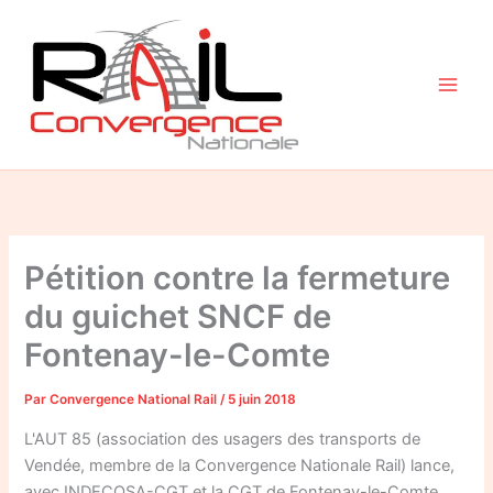
Aller
au
contenu
Pétition contre la fermeture
du guichet SNCF de
Fontenay-le-Comte
Par
Convergence National Rail
/
5 juin 2018
L'AUT 85 (association des usagers des transports de
Vendée, membre de la Convergence Nationale Rail) lance,
avec INDECOSA-CGT et la CGT de Fontenay-le-Comte,