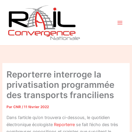
Aller
au
contenu
Reporterre interroge la
privatisation programmée
des transports franciliens
Par
CNR
/
11 février 2022
Dans l’article qu’on trouvera ci-dessous, le quotidien
électronique écologiste
Reporterre
se fait l’écho des très
nombreuses oppositions et craintes que suscitent le