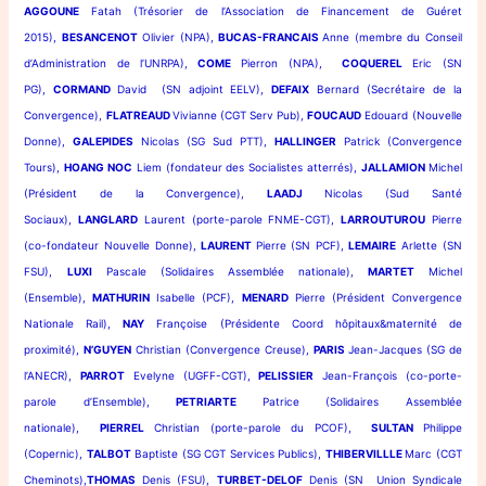
AGGOUNE
Fatah (Trésorier de l’Association de Financement de Guéret
2015),
BESANCENOT
Olivier (NPA),
BUCAS-FRANCAIS
Anne (membre du Conseil
d’Administration de l’UNRPA),
COME
Pierron (NPA),
COQUEREL
Eric (SN
PG),
CORMAND
David (SN adjoint EELV),
DEFAIX
Bernard (Secrétaire de la
Convergence),
FLATREAUD
Vivianne (CGT Serv Pub),
FOUCAUD
Edouard (Nouvelle
Donne),
GALEPIDES
Nicolas (SG Sud PTT),
HALLINGER
Patrick (Convergence
Tours),
HOANG NOC
Liem (fondateur des Socialistes atterrés),
JALLAMION
Michel
(Président de la Convergence),
LAADJ
Nicolas (Sud Santé
Sociaux),
LANGLARD
Laurent (porte-parole FNME-CGT),
LARROUTUROU
Pierre
(co-fondateur Nouvelle Donne),
LAURENT
Pierre (SN PCF),
LEMAIRE
Arlette (SN
FSU),
LUXI
Pascale (Solidaires Assemblée nationale),
MARTET
Michel
(Ensemble),
MATHURIN
Isabelle (PCF),
MENARD
Pierre (Président Convergence
Nationale Rail),
NAY
Françoise (Présidente Coord hôpitaux&maternité de
proximité),
N’GUYEN
Christian (Convergence Creuse),
PARIS
Jean-Jacques (SG de
l’ANECR),
PARROT
Evelyne (UGFF-CGT),
PELISSIER
Jean-François (co-porte-
parole d’Ensemble),
PETRIARTE
Patrice (Solidaires Assemblée
nationale),
PIERREL
Christian (porte-parole du PCOF),
SULTAN
Philippe
(Copernic),
TALBOT
Baptiste (SG CGT Services Publics),
THIBERVILLLE
Marc (CGT
Cheminots),
THOMAS
Denis (FSU),
TURBET-DELOF
Denis (SN Union Syndicale