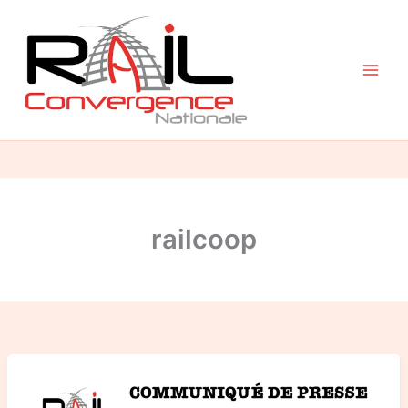
Aller
au
contenu
railcoop
À
propos
de
l’opération