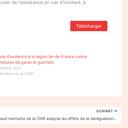
ouver de l’assistance en cas d’incident, à
Télécharger
e d’audience à la région Ile-de-France contre
rmetures de gares et guichets
vembre 2021
Actions de la CNR"
SUIVANT
Le collectif sud-normand de la CNR analyse les effets de la dérégulation du transport ferroviaire en matière de tarification