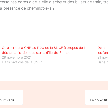
certaines gares aide-t-elle à acheter des billets de train, tr
 la présence de cheminot-e-s ?
Courrier de la CNR au PDG de la SNCF à propos de la
Demand
déshumanisation des gares d’Ile-de-France
les fe
29 novembre 2021
21 no
Dans "Actions de la CNR"
Dans "
Le Monde rend compte d’un possible retour rapide du train de nuit Paris-Aurillac