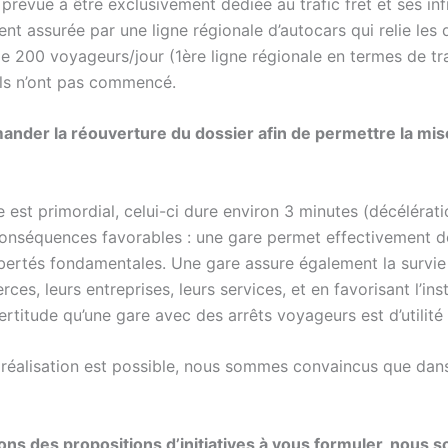
 prévue à être exclusivement dédiée au trafic fret et ses inf
ent assurée par une ligne régionale d’autocars qui relie le
e 200 voyageurs/jour (1ère ligne régionale en termes de traf
ils n’ont pas commencé.
nder la réouverture du dossier afin de permettre la mise à
re est primordial, celui-ci dure environ 3 minutes (décélérat
onséquences favorables : une gare permet effectivement de ga
libertés fondamentales. Une gare assure également la survie d
ces, leurs entreprises, leurs services, et en favorisant l’ins
titude qu’une gare avec des arrêts voyageurs est d’utilité
 réalisation est possible, nous sommes convaincus que dans
vons des propositions d’initiatives à vous formuler, nous