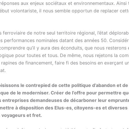
réponses aux enjeux sociétaux et environnementaux. Ainsi tra
début volontariste, il nous semble opportun de replacer ce
 ferroviaire de notre seul territoire régional, l’état déplor
es performances nominales datant des années 50. Considéra
 comprendre qu’il y aura des éconduits, que nous resterons
ogique pour toutes et tous. De même, nous rejetons la compé
s rapines de financement, faire fi des besoins en exerçant un
at.
oisissons le contrepied de cette politique d’abandon et de
que de le moderniser. Créer de l’offre pour permettre que l
s entreprises demandeuses de décarboner leur emprunte tr
mettre à disposition des Elus-es, citoyens-es et diverses
 voyageurs et fret.