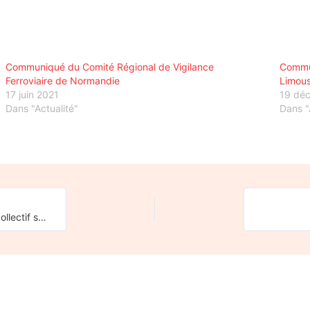
Communiqué du Comité Régional de Vigilance
Commun
Ferroviaire de Normandie
Limous
17 juin 2021
19 dé
Dans "Actualité"
Dans "
Ouverture à la concurrence : quelques rappels historiques du collectif sud-normand de la CNR