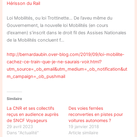
Hérisson du Rail
Loi Mobilités, ou loi Trottinette… De l’aveu même du
Gouvernement, la nouvelle loi Mobilités (en cours
d’examen) s’inscrit dans le droit fil des Assises Nationales
de la Mobilités concluent f…
http://bernardaubin.over-blog.com/2019/09/loi-mobilite-
cachez-ce-train-que-je-ne-saurais-voir.html?
utm_source=_ob_email&utm_medium=_ob_notification&ut
m_campaign=_ob_pushmail
Similaire
La CNR et ses collectifs
Des voies ferrées
reçus en audience auprès
reconverties en pistes pour
de SNCF Voyageurs
voitures autonomes ?
29 avril 2023
19 janvier 2018
Dans "Actualité"
Article similaire