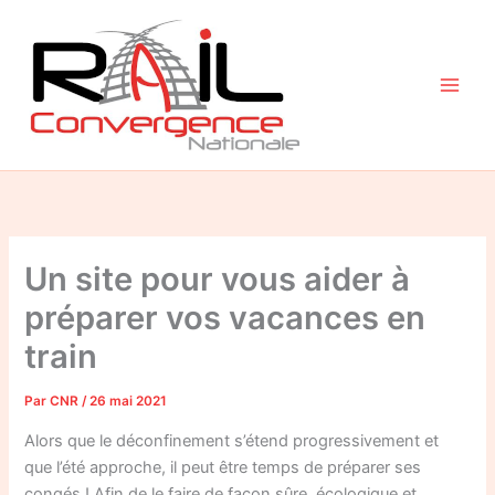
Aller
au
contenu
Un site pour vous aider à
préparer vos vacances en
train
Par
CNR
/
26 mai 2021
Alors que le déconfinement s’étend progressivement et
que l’été approche, il peut être temps de préparer ses
congés ! Afin de le faire de façon sûre, écologique et