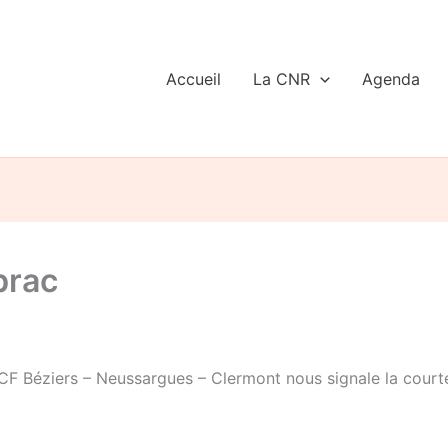
Accueil
La CNR
Agenda
brac
NCF Béziers – Neussargues – Clermont nous signale la court