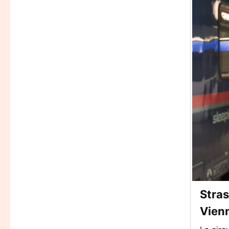
Stras
Vienn