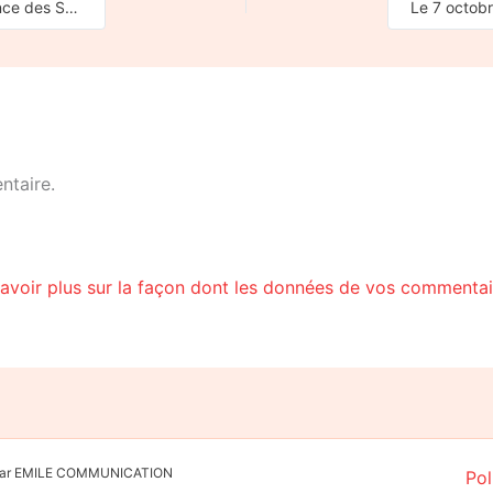
Les 1, 2, 3 octobre 2021, l’Assemblée Générale de la Convergence des Services Publics
ntaire.
avoir plus sur la façon dont les données de vos commentair
é par EMILE COMMUNICATION
Pol