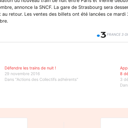
ulation du nouveau train de nuit entre Paris et Vienne début
mbre, annonce la SNCF. La gare de Strasbourg sera desser
 et au retour. Les ventes des billets ont été lancées ce mardi
bre.
FRANCE 3 G
Défendre les trains de nuit !
Appe
29 novembre 2016
8 dé
Dans "Actions des Collectifs adhérents"
3 d
Dans