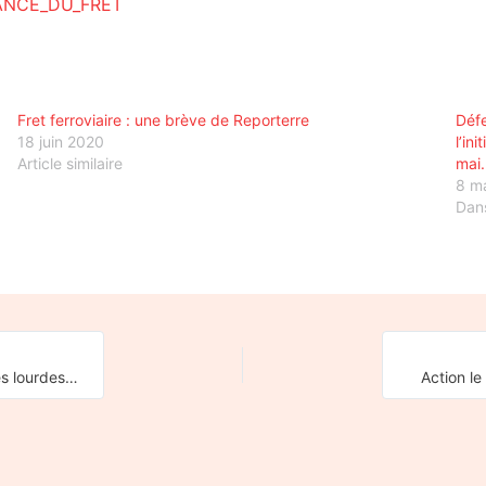
ANCE_DU_FRET
Fret ferroviaire : une brève de Reporterre
Défe
18 juin 2020
l’in
Article similaire
mai.
8 m
Dans
Communiqué de la CNR : accident ferroviaire, trafic pertubé, les lourdes responsabilités de la SNCF et du gouvernement !
Action le