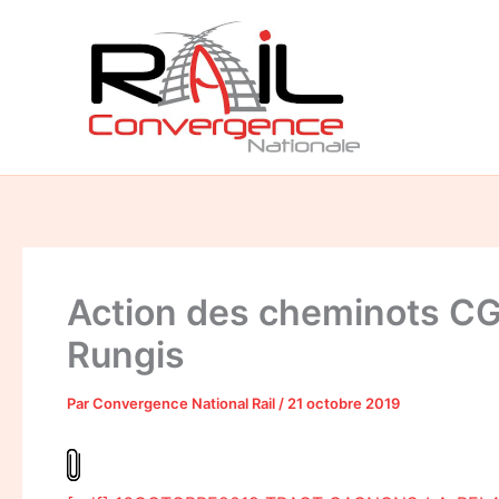
Aller
au
contenu
Action des cheminots CGT
Rungis
Par
Convergence National Rail
/
21 octobre 2019