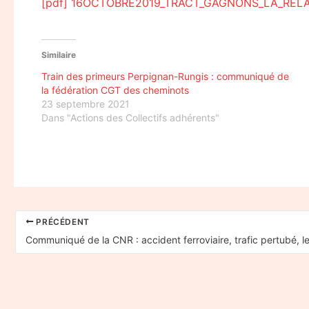
[pdf] 16OCTOBRE2019_TRACT_GAGNONS_LA_REL
Similaire
Train des primeurs Perpignan-Rungis : communiqué de
la fédération CGT des cheminots
23 septembre 2021
Dans "Actions des Collectifs adhérents"
PRÉCÉDENT