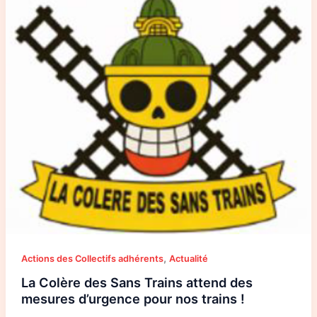
Sans
Trains
attend
des
mesures
d’urgence
pour
nos
trains
!
,
Actions des Collectifs adhérents
Actualité
La Colère des Sans Trains attend des
mesures d’urgence pour nos trains !