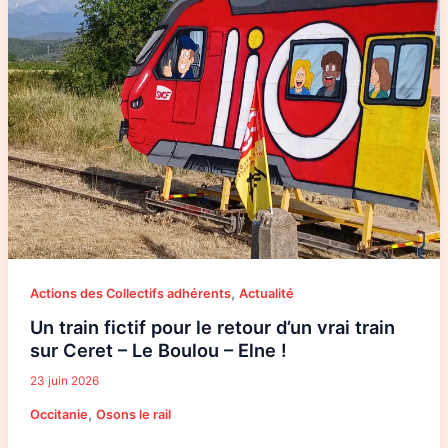
–
Le
Boulou
–
Elne
!
,
Actions des Collectifs adhérents
Actualité
Un train fictif pour le retour d’un vrai train
sur Ceret – Le Boulou – Elne !
23 juin 2026
,
Occitanie
Osons le rail