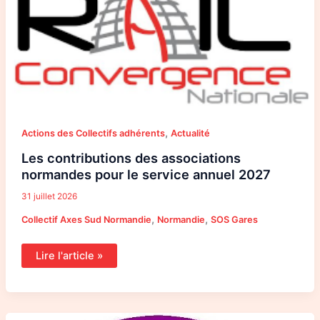
normandes
pour
le
service
annuel
2027
,
Actions des Collectifs adhérents
Actualité
Les contributions des associations
normandes pour le service annuel 2027
31 juillet 2026
,
,
Collectif Axes Sud Normandie
Normandie
SOS Gares
Lire l'article »
Les