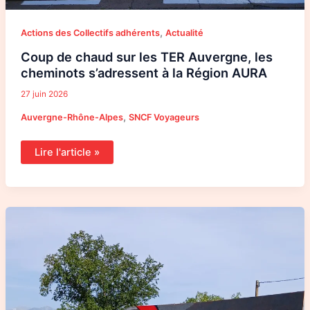
,
Actions des Collectifs adhérents
Actualité
Coup de chaud sur les TER Auvergne, les
cheminots s’adressent à la Région AURA
27 juin 2026
,
Auvergne-Rhône-Alpes
SNCF Voyageurs
Lire l'article »
Un
train
fictif
pour
le
retour
d’un
vrai
train
sur
Ceret