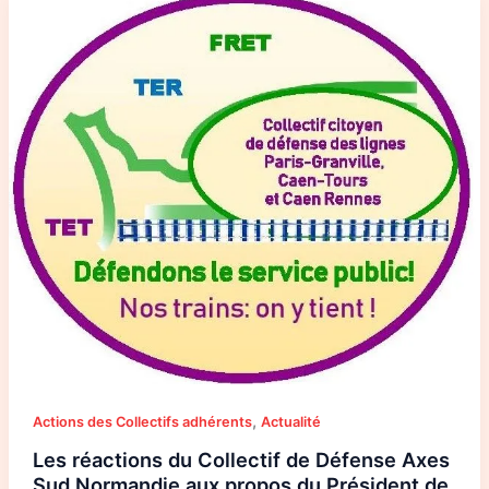
réactions
du
Collectif
de
Défense
Axes
Sud
Normandie
aux
propos
du
Président
de
la
Région
Normandie
sur
l’ouverture
à
la
concurrence.
,
Actions des Collectifs adhérents
Actualité
Les réactions du Collectif de Défense Axes
Sud Normandie aux propos du Président de