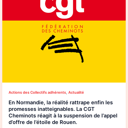
CGT
Cheminots
réagit
à
la
suspension
de
l’appel
d’offre
de
l’étoile
de
Rouen.
,
Actions des Collectifs adhérents
Actualité
En Normandie, la réalité rattrape enfin les
promesses inatteignables. La CGT
Cheminots réagit à la suspension de l’appel
d’offre de l’étoile de Rouen.