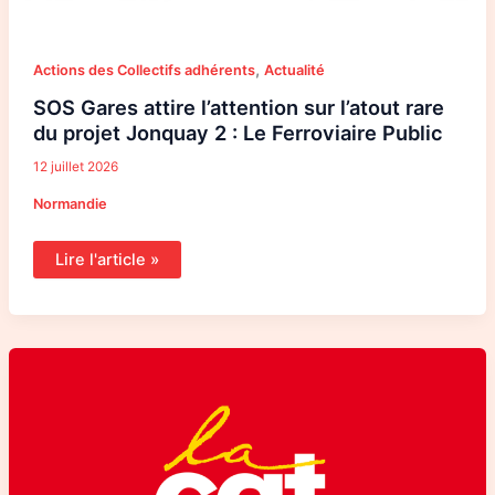
,
Actions des Collectifs adhérents
Actualité
SOS Gares attire l’attention sur l’atout rare
du projet Jonquay 2 : Le Ferroviaire Public
12 juillet 2026
Normandie
Lire l'article »
En
Normandie,
la
réalité
rattrape
enfin
les
promesses
inatteignables.
La