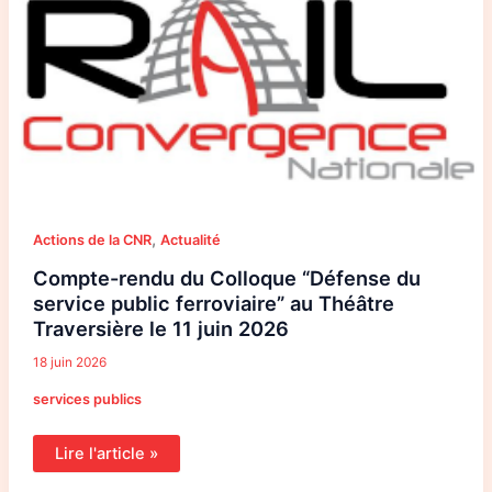
“Défense
du
service
public
ferroviaire”
au
Théâtre
Traversière
le
11
juin
2026
,
Actions de la CNR
Actualité
Compte-rendu du Colloque “Défense du
service public ferroviaire” au Théâtre
Traversière le 11 juin 2026
18 juin 2026
services publics
Lire l'article »