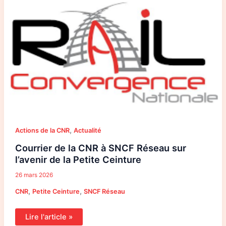
de
la
CNR
à
SNCF
Réseau
sur
l’avenir
de
la
Petite
Ceinture
,
Actions de la CNR
Actualité
Courrier de la CNR à SNCF Réseau sur
l’avenir de la Petite Ceinture
26 mars 2026
,
,
CNR
Petite Ceinture
SNCF Réseau
Lire l'article »