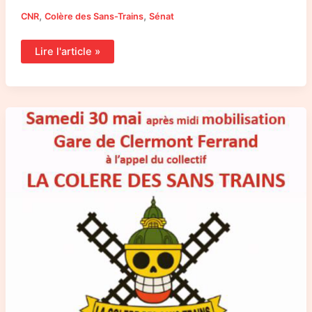
,
,
CNR
Colère des Sans-Trains
Sénat
Lire l'article »
Communiqué
de
presse
du
14
avril
de
la
Colère
des
Sans-
Trains