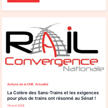
La
Colère
des
Sans-
Trains
et
les
exigences
pour
plus
de
trains
ont
résonné
au
Sénat
!
,
Actions de la CNR
Actualité
La Colère des Sans-Trains et les exigences
pour plus de trains ont résonné au Sénat !
19 avril 2026