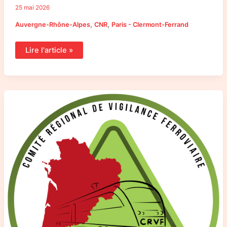
25 mai 2026
,
,
Auvergne-Rhône-Alpes
CNR
Paris - Clermont-Ferrand
Lire l'article »
La
CNR
et
le
CRVF
Nouvelle-
Aquitaine
reçus
par
Jean
Castex,
Président
de
la
SNCF,
à
Limoges.