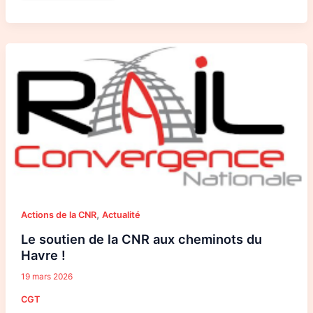
Le
soutien
de
la
CNR
aux
cheminots
du
Havre
!
,
Actions de la CNR
Actualité
Le soutien de la CNR aux cheminots du
Havre !
19 mars 2026
CGT