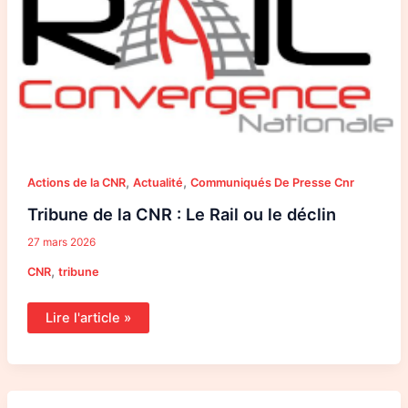
Rail
ou
le
déclin
,
,
Actions de la CNR
Actualité
Communiqués De Presse Cnr
Tribune de la CNR : Le Rail ou le déclin
27 mars 2026
,
CNR
tribune
Lire l'article »
Courrier