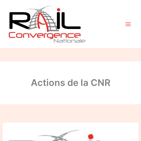
Aller
au
contenu
Actions de la CNR
Compte-
rendu
du
Colloque