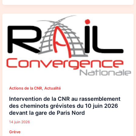
Intervention
de
la
CNR
au
rassemblement
des
cheminots
grévistes
du
10
juin
2026
devant
la
gare
de
Paris
,
Actions de la CNR
Actualité
Nord
Intervention de la CNR au rassemblement
des cheminots grévistes du 10 juin 2026
devant la gare de Paris Nord
14 juin 2026
Grève