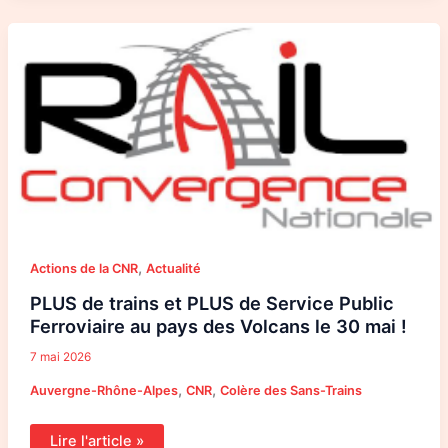
PLUS
de
trains
et
PLUS
de
Service
Public
Ferroviaire
au
pays
des
Volcans
le
30
mai
!
,
Actions de la CNR
Actualité
PLUS de trains et PLUS de Service Public
Ferroviaire au pays des Volcans le 30 mai !
7 mai 2026
,
,
Auvergne-Rhône-Alpes
CNR
Colère des Sans-Trains
Lire l'article »