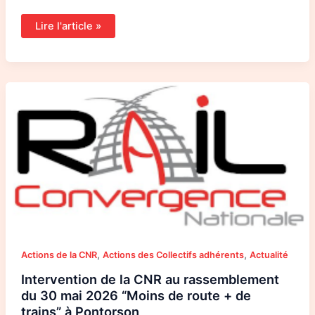
Lire l'article »
Intervention
de
la
CNR
au
rassemblement
du
30
mai
2026
“Moins
de
route
+
de
trains”
à
Pontorson
,
,
Actions de la CNR
Actions des Collectifs adhérents
Actualité
Intervention de la CNR au rassemblement
du 30 mai 2026 “Moins de route + de
trains” à Pontorson