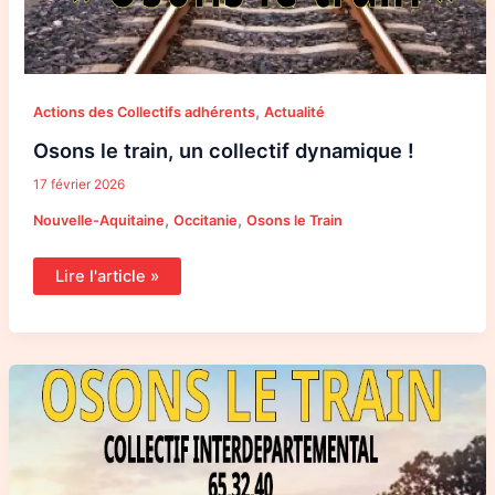
,
Actions des Collectifs adhérents
Actualité
Osons le train, un collectif dynamique !
17 février 2026
,
,
Nouvelle-Aquitaine
Occitanie
Osons le Train
Lire l'article »
Rassemblement
pour
la
réouverture
Mont-
de-
Marsan
–