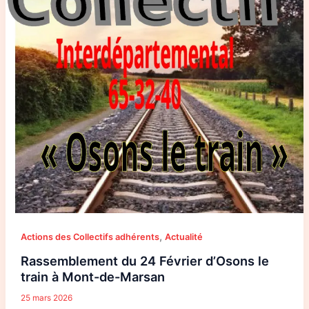
d’Osons
le
train
à
Mont-
de-
Marsan
,
Actions des Collectifs adhérents
Actualité
Rassemblement du 24 Février d’Osons le
train à Mont-de-Marsan
25 mars 2026