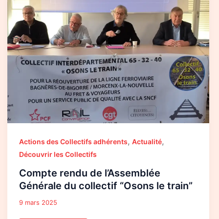
de
l’Assemblée
Générale
du
collectif
“Osons
le
train”
,
,
Actions des Collectifs adhérents
Actualité
Découvrir les Collectifs
Compte rendu de l’Assemblée
Générale du collectif “Osons le train”
9 mars 2025