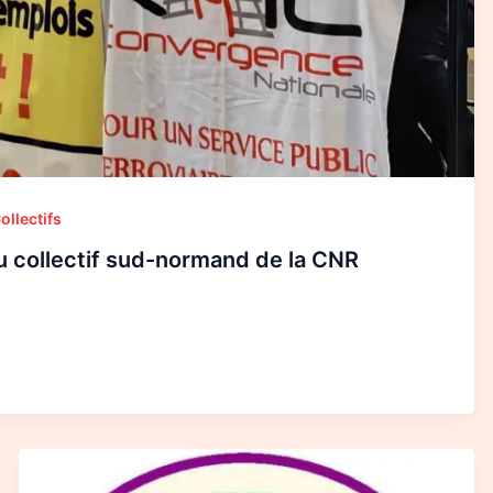
ollectifs
 collectif sud-normand de la CNR
Le
collectif
sud-