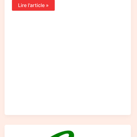
Lire l'article »
Avenir
de
la