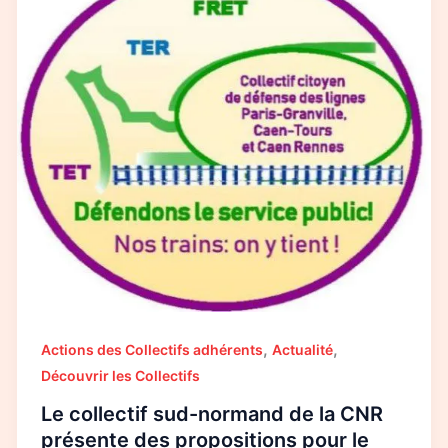
normand
de
la
CNR
présente
des
propositions
pour
le
transport
dans
le
sud
de
la
Manche
,
,
Actions des Collectifs adhérents
Actualité
Découvrir les Collectifs
Le collectif sud-normand de la CNR
présente des propositions pour le