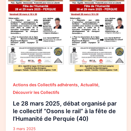
2025,
débat
organisé
par
le
collectif
“Osons
le
rail”
à
la
fête
de
l’Humanité
de
Perquie
(40)
,
,
Actions des Collectifs adhérents
Actualité
Découvrir les Collectifs
Le 28 mars 2025, débat organisé par
le collectif “Osons le rail” à la fête de
l’Humanité de Perquie (40)
3 mars 2025