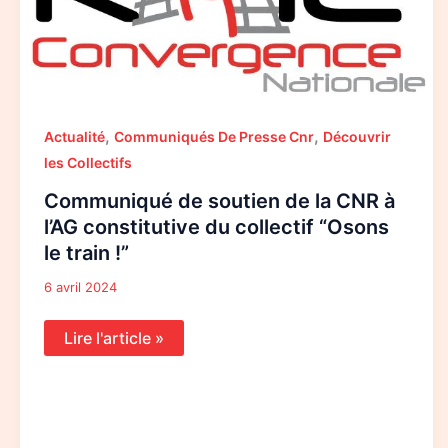
l’AG
constitutive
du
collectif
“Osons
le
train
!”
,
,
Actualité
Communiqués De Presse Cnr
Découvrir
les Collectifs
Communiqué de soutien de la CNR à
l’AG constitutive du collectif “Osons
le train !”
6 avril 2024
Lire l'article »