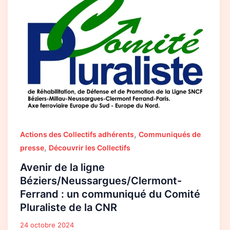
ligne
Béziers/Neussargues/Clermont-
Ferrand
:
un
communiqué
du
Comité
Pluraliste
de
la
CNR
,
Actions des Collectifs adhérents
Communiqués de
,
presse
Découvrir les Collectifs
Avenir de la ligne
Béziers/Neussargues/Clermont-
Ferrand : un communiqué du Comité
Pluraliste de la CNR
24 octobre 2024