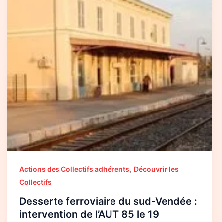
de
l’AUT
85
le
19
décembre
2023
,
Actions des Collectifs adhérents
Découvrir les
Collectifs
Desserte ferroviaire du sud-Vendée :
intervention de l’AUT 85 le 19