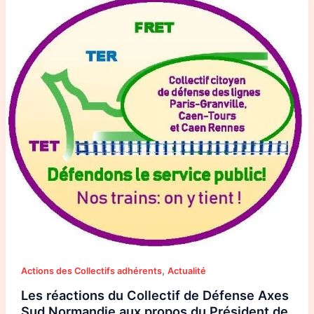
réactions
du
Collectif
de
Défense
Axes
Sud
Normandie
aux
propos
du
Président
de
la
Région
Normandie
sur
l’ouverture
à
la
concurrence.
,
Actions des Collectifs adhérents
Actualité
Les réactions du Collectif de Défense Axes
Sud Normandie aux propos du Président de