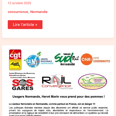
12 octobre 2025
,
concurrence
Normandie
Lire l'article »
Courrier
de
la
CNR
et
de
ses
collectifs
normands
aux
élu-
es
du
Conseil
Régional
de
Normandie