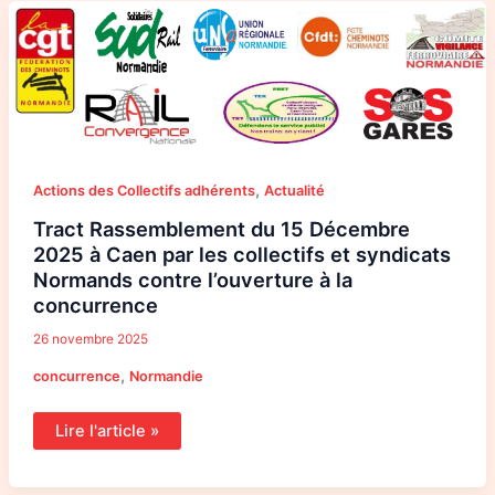
Tract
Rassemblement
du
15
Décembre
2025
à
Caen
par
les
collectifs
et
,
Actions des Collectifs adhérents
Actualité
syndicats
Normands
contre
Tract Rassemblement du 15 Décembre
l’ouverture
2025 à Caen par les collectifs et syndicats
à
la
Normands contre l’ouverture à la
concurrence
concurrence
26 novembre 2025
,
concurrence
Normandie
Lire l'article »