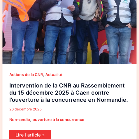
décembre
2025
à
Caen
contre
l’ouverture
à
la
concurrence
en
Normandie.
,
Actions de la CNR
Actualité
Intervention de la CNR au Rassemblement
du 15 décembre 2025 à Caen contre
l’ouverture à la concurrence en Normandie.
26 décembre 2025
,
Normandie
ouverture à la concurrence
Lire l'article »