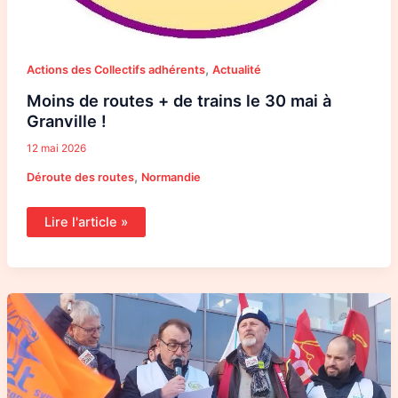
,
Actions des Collectifs adhérents
Actualité
Moins de routes + de trains le 30 mai à
Granville !
12 mai 2026
,
Déroute des routes
Normandie
Lire l'article »
Intervention
de
la
CNR
au
Rassemblement
du
15