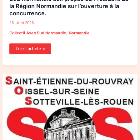
la Région Normandie sur l’ouverture à la
concurrence.
28 juillet 2026
,
Collectif Axes Sud Normandie
Normandie
Lire l'article »
SOS
Gares
attire
l’attention
sur
l’atout
rare
du
projet
Jonquay
2
:
Le
Ferroviaire
Public