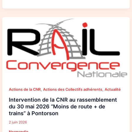
Intervention
de
la
CNR
au
rassemblement
du
30
mai
2026
“Moins
de
route
+
de
trains”
à
Pontorson
,
,
Actions de la CNR
Actions des Collectifs adhérents
Actualité
Intervention de la CNR au rassemblement
du 30 mai 2026 “Moins de route + de
trains” à Pontorson
2 juin 2026
Normandie