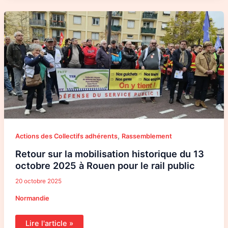
Retour
sur
la
mobilisation
historique
du
13
octobre
2025
à
Rouen
pour
le
rail
public
,
Actions des Collectifs adhérents
Rassemblement
Retour sur la mobilisation historique du 13
octobre 2025 à Rouen pour le rail public
20 octobre 2025
Normandie
Lire l'article »