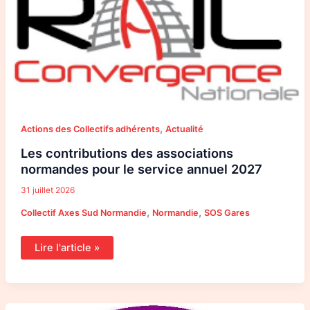
normandes
pour
le
service
annuel
2027
,
Actions des Collectifs adhérents
Actualité
Les contributions des associations
normandes pour le service annuel 2027
31 juillet 2026
,
,
Collectif Axes Sud Normandie
Normandie
SOS Gares
Lire l'article »
Les