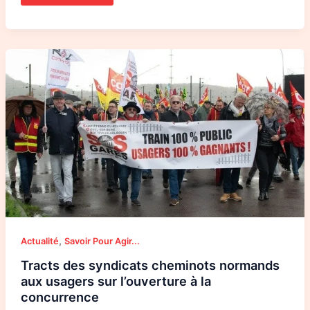
Tracts
des
syndicats
cheminots
normands
aux
usagers
sur
l’ouverture
à
la
concurrence
,
Actualité
Savoir Pour Agir...
Tracts des syndicats cheminots normands
aux usagers sur l’ouverture à la
concurrence