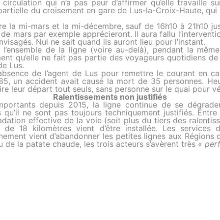
circulation qui n’a pas peur d’affirmer qu’elle travaille s
rtielle du croisement en gare de Lus-la-Croix-Haute, qui 
 la mi-mars et la mi-décembre, sauf de 16h10 à 21h10 jus
 de mars par exemple apprécieront. Il aura fallu l’intervent
visagés. Nul ne sait quand ils auront lieu pour l’instant.
 l’ensemble de la ligne (voire au-delà), pendant la même
ent qu’elle ne fait pas partie des voyageurs quotidiens de 
de Lus.
’absence de l’agent de Lus pour remettre le courant en ca
85, un accident avait causé la mort de 35 personnes. H
re leur départ tout seuls, sans personne sur le quai pour vé
Ralentissements non justifiés
mportants depuis 2015, la ligne continue de se dégrade
s qu’il ne sont pas toujours techniquement justifiés. Entr
dation effective de la voie (soit plus du tiers des ralenti
 de 18 kilomètres vient d’être installée. Les services 
ment vient d’abandonner les petites lignes aux Régions qu
 de la patate chaude, les trois acteurs s’avèrent très «
per