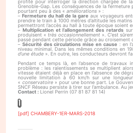
profité pour interroger la direction chargée de la 
Grenoble-Gap. Les conséquences de la fermeture pa
pourtant peu à des «
améliorations
» :
–
Fermeture du hall de la gare
aux voyageurs entre
prendre le train à 1000 mètres d’altitude les matins
permettront l’accès au hall à toute époque soient en
–
Multiplication et l’allongement des retards
sur
produisent «
très occasionnellement
». C’est sûrem
passé pendant cette période grâce au croisement 
–
Sécurité des circulations mise en cause
: en l
niveau minimal. Dans les mêmes conditions en 19
d’une étude
». En outre, les conducteurs devront fai
Pendant ce temps là, en l’absence de travaux i
problème : les ralentissements se multiplient alor
vitesse étaient déjà en place en l’absence de dégra
nouvelle limitation à 60 km/h sur une longueur
«
conservatoire
» pour une bonne part. Le Gouverne
SNCF Réseau persiste à tirer sur l’ambulance. Au jeu
Contact :
Lionel Perrin (07 81 87 81 14)
[pdf] CHAMBERY-1ER-MARS-2018