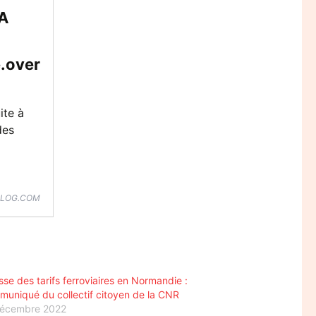
A
.over
ite à
des
BLOG.COM
se des tarifs ferroviaires en Normandie :
uniqué du collectif citoyen de la CNR
décembre 2022