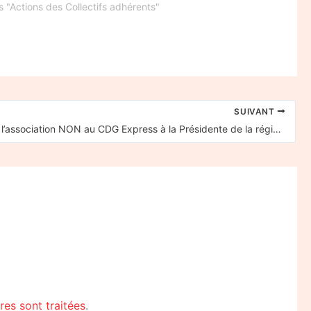
 "Actions des Collectifs adhérents"
SUIVANT
Courrier de l’association NON au CDG Express à la Présidente de la région Ile-de-France
es sont traitées
.