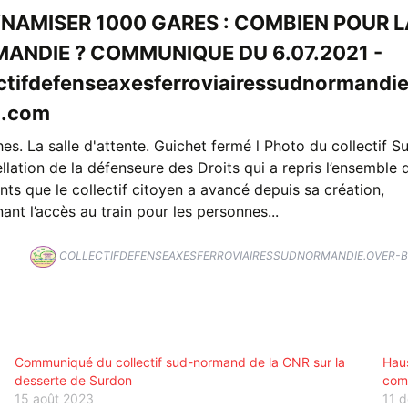
NAMISER 1000 GARES : COMBIEN POUR L
ANDIE ? COMMUNIQUE DU 6.07.2021 -
ectifdefenseaxesferroviairessudnormandie
g.com
es. La salle d'attente. Guichet fermé l Photo du collectif Su
pellation de la défenseure des Droits qui a repris l’ensemble 
ts que le collectif citoyen a avancé depuis sa création,
ant l’accès au train pour les personnes...
COLLECTIFDEFENSEAXESFERROVIAIRESSUDNORMANDIE.OVER-
Communiqué du collectif sud-normand de la CNR sur la
Haus
desserte de Surdon
comm
15 août 2023
11 