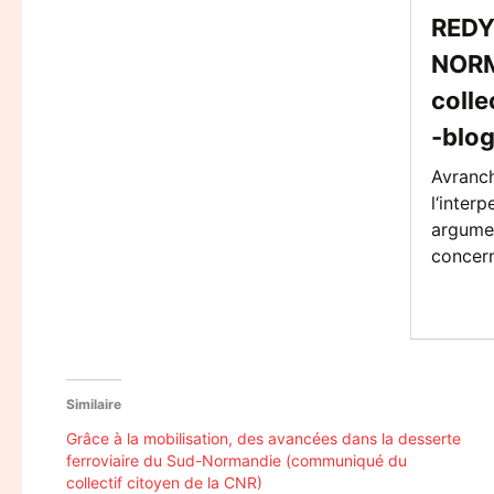
REDY
NORM
coll
-blo
Avranch
l‘inter
argumen
concern
Similaire
Grâce à la mobilisation, des avancées dans la desserte
ferroviaire du Sud-Normandie (communiqué du
collectif citoyen de la CNR)