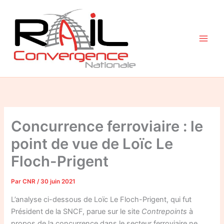
Aller
au
contenu
Concurrence ferroviaire : le
point de vue de Loïc Le
Floch-Prigent
Par
CNR
/
30 juin 2021
L’analyse ci-dessous de Loïc Le Floch-Prigent, qui fut
Président de la SNCF, parue sur le site
Contrepoints
à
propos de la concurrence dans le secteur ferroviaire ne