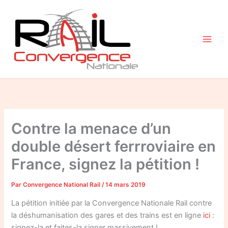
Aller
au
contenu
Contre la menace d’un
double désert ferrroviaire en
France, signez la pétition !
Par
Convergence National Rail
/
14 mars 2019
La pétition initiée par la Convergence Nationale Rail contre
la déshumanisation des gares et des trains est en ligne
ici
:
signez-la et faites-la signer massivement !